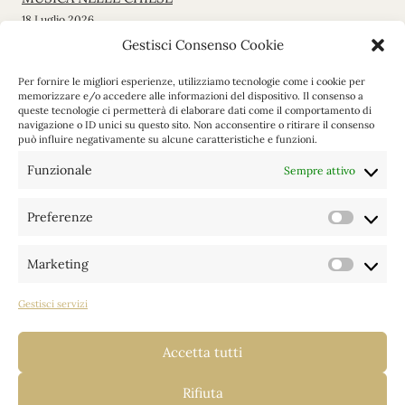
18 Luglio 2026
Gestisci Consenso Cookie
Messa di inizio stagione
Per fornire le migliori esperienze, utilizziamo tecnologie come i cookie per
12 Giugno 2026
memorizzare e/o accedere alle informazioni del dispositivo. Il consenso a
queste tecnologie ci permetterà di elaborare dati come il comportamento di
navigazione o ID unici su questo sito. Non acconsentire o ritirare il consenso
Gita a Maria Luggau
può influire negativamente su alcune caratteristiche e funzioni.
19 Maggio 2026
Funzionale
Sempre attivo
VEGLIA PASQUALE
4 Aprile 2026
Preferenze
Prefere
Marketing
Categorie
Marketi
Gestisci servizi
Archivi
Accetta tutti
Rifiuta