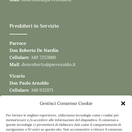
Di fronte all’altare della Vergine di Lourdes si eleva
un’analoga ancona, del tipo “
a portale
”, sul cui fastigio
trova posto la figura di
san Giovanni Nepomuceno
tra
due angeli coricati.
Presbiteri in Servizio
L’usuale pala dipinta è sostituita da una nicchia in cui
alloggiano le sculture della
Vergine con il Bambino
e
Parroco
dei
santi Rocco e Liberale
.
Don Roberto De Nardin
Vicino al gonfalone esposto sulla parete dell’aula è
Cellulare
:
349 7253880
appeso un
pregevolissimo Crocifisso
di autore
Mail
:
donroberto@pievezoldo.it
anonimo settecentesco, la cui elevata carica di
pathos
Vicario
rimanda agli schemi tipici di Andrea Brustolon.
Don Paolo Arnoldo
Cellulare
:
348 9321171
Gestisci Consenso Cookie
Per fornire le migliori esperienze, utilizziamo tecnologie come i cookie per
Pagine
memorizzare e/o accedere alle informazioni del dispositivo. Il consenso a
queste tecnologie ci permetterà di elaborare dati come il comportamento di
navigazione o ID unici su questo sito. Non acconsentire o ritirare il consenso