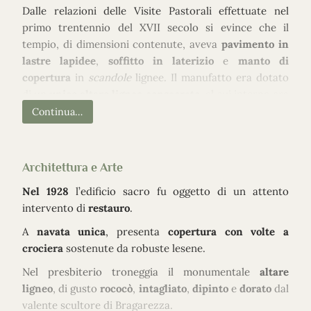
Dalle relazioni delle Visite Pastorali effettuate nel
primo trentennio del XVII secolo si evince che il
tempio, di dimensioni contenute, aveva
pavimento in
lastre lapidee
,
soffitto in laterizio
e
manto di
copertura
in
scandole
lignee. Il manufatto era dotato
di un
unico altare ligneo consacrato
, al cui interno era
presente una pala raffigurante la
Vergine in trono tra i
Continua…
santi Vito e Sebastiano
.
Il giovane martire a cui la chiesa è intitolata era in
Architettura e Arte
passato invocato contro il morso delle bestie velenose
o idrofobe e la còrea.
Nel 1928
l’edificio sacro fu oggetto di un attento
Intorno al 1660
vennero elevati gli
altari minori
intervento di
restauro
.
dedicati ai
santi Rocco
e
Liberale
e a
santa Crescenzia
.
A
navata unica
, presenta
copertura con volte a
Dopo un periodo di precaria manutenzione – gli
crociera
sostenute da robuste lesene.
Ordini di Visita
imposero puntuali interventi
Nel presbiterio troneggia il monumentale
altare
conservativi, pena la sospensione dal culto – il
ligneo
, di gusto
rococò
,
intagliato
,
dipinto
e
dorato
dal
manufatto fu completamente ristrutturato.
valente scultore di Bragarezza.