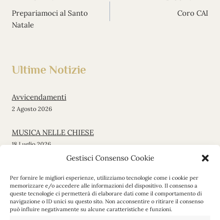
Navigazione
Prepariamoci al Santo
Coro CAI
articoli
Natale
Ultime Notizie
Avvicendamenti
2 Agosto 2026
MUSICA NELLE CHIESE
18 Luglio 2026
Gestisci Consenso Cookie
Messa di inizio stagione
Per fornire le migliori esperienze, utilizziamo tecnologie come i cookie per
12 Giugno 2026
memorizzare e/o accedere alle informazioni del dispositivo. Il consenso a
queste tecnologie ci permetterà di elaborare dati come il comportamento di
navigazione o ID unici su questo sito. Non acconsentire o ritirare il consenso
Gita a Maria Luggau
può influire negativamente su alcune caratteristiche e funzioni.
19 Maggio 2026