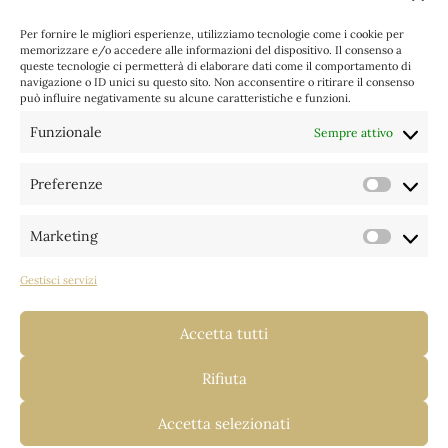
Messa di inizio stagione
Per fornire le migliori esperienze, utilizziamo tecnologie come i cookie per
12 Giugno 2026
memorizzare e/o accedere alle informazioni del dispositivo. Il consenso a
queste tecnologie ci permetterà di elaborare dati come il comportamento di
navigazione o ID unici su questo sito. Non acconsentire o ritirare il consenso
Gita a Maria Luggau
può influire negativamente su alcune caratteristiche e funzioni.
19 Maggio 2026
Funzionale
Sempre attivo
VEGLIA PASQUALE
4 Aprile 2026
Preferenze
Prefere
Marketing
Categorie
Marketi
Gestisci servizi
Archivi
Accetta tutti
Rifiuta
Accetta selezionati