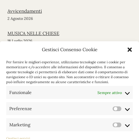
Avvicendamenti
2 Agosto 2026
MUSICA NELLE CHIESE
18 Luglio 2026
Gestisci Consenso Cookie
Messa di inizio stagione
Per fornire le migliori esperienze, utilizziamo tecnologie come i cookie per
12 Giugno 2026
memorizzare e/o accedere alle informazioni del dispositivo. Il consenso a
queste tecnologie ci permetterà di elaborare dati come il comportamento di
navigazione o ID unici su questo sito. Non acconsentire o ritirare il consenso
Gita a Maria Luggau
può influire negativamente su alcune caratteristiche e funzioni.
19 Maggio 2026
Funzionale
Sempre attivo
VEGLIA PASQUALE
4 Aprile 2026
Preferenze
Prefere
Marketing
Categorie
Marketi
Gestisci servizi