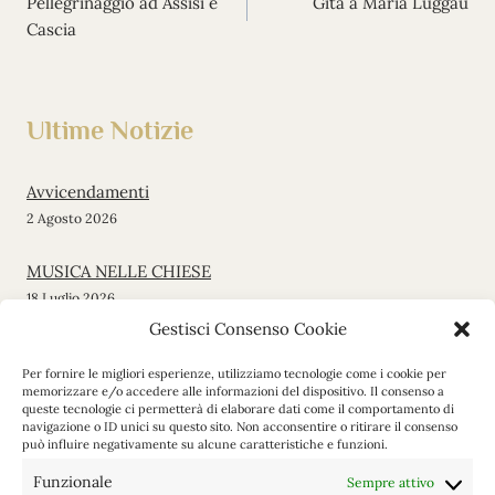
Pellegrinaggio ad Assisi e
Gita a Maria Luggau
articoli
Cascia
Ultime Notizie
Avvicendamenti
2 Agosto 2026
MUSICA NELLE CHIESE
18 Luglio 2026
Gestisci Consenso Cookie
Messa di inizio stagione
Per fornire le migliori esperienze, utilizziamo tecnologie come i cookie per
12 Giugno 2026
memorizzare e/o accedere alle informazioni del dispositivo. Il consenso a
queste tecnologie ci permetterà di elaborare dati come il comportamento di
navigazione o ID unici su questo sito. Non acconsentire o ritirare il consenso
Gita a Maria Luggau
può influire negativamente su alcune caratteristiche e funzioni.
19 Maggio 2026
Funzionale
Sempre attivo