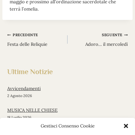
maggio e prossimo all’ordinazione sacerdotale che
terrà l’omelia.
Navigazione
PRECEDENTE
SEGUENTE
Festa delle Reliquie
Adoro… il mercoledì
articoli
Ultime Notizie
Avvicendamenti
2 Agosto 2026
MUSICA NELLE CHIESE
18 Luglio 2026
Gestisci Consenso Cookie
Messa di inizio stagione