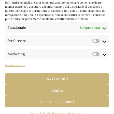
Per fornire le migliori esperienze, utilizziamo tecnologie come i cookie per
12 Giugno 2026
memorizzare e/o accedere alle informazioni del dispositivo. Il consenso a
queste tecnologie ci permetterà di elaborare dati come il comportamento di
navigazione o ID unici su questo sito. Non acconsentire o ritirare il consenso
Gita a Maria Luggau
può influire negativamente su alcune caratteristiche e funzioni.
19 Maggio 2026
Funzionale
Sempre attivo
VEGLIA PASQUALE
4 Aprile 2026
Preferenze
Prefere
Marketing
Categorie
Marketi
Gestisci servizi
Archivi
Accetta tutti
Rifiuta
Accetta selezionati
© 2026 Comunità Cristiane di Zoldo e Zoppè di Cadore •
Cookie
Policy
•
Privacy Policy
• credits
miquadra
Cookie Policy
Dichiarazione sulla Privacy