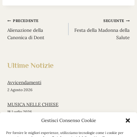
Navigazione
PRECEDENTE
SEGUENTE
Alienazione della
Festa della Madonna della
articoli
Canonica di Dont
Salute
Ultime Notizie
Avvicendamenti
2 Agosto 2026
MUSICA NELLE CHIESE
18 Luglio 2026
Gestisci Consenso Cookie
Messa di inizio stagione
Per fornire le migliori esperienze, utilizziamo tecnologie come i cookie per
12 Giugno 2026